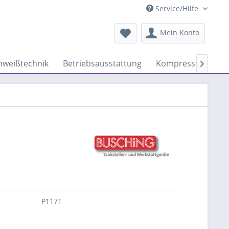
Service/Hilfe
Mein Konto
hweißtechnik
Betriebsausstattung
Kompressoren

P1171