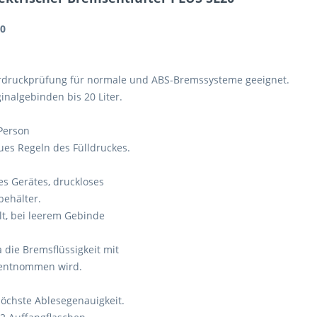
20
rdruckprüfung für normale und ABS-Bremssysteme geeignet.
inalgebinden bis 20 Liter.
Person
ues Regeln des Fülldruckes.
s Gerätes, druckloses
behälter.
lt, bei leerem Gebinde
 die Bremsflüssigkeit mit
 entnommen wird.
höchste Ablesegenauigkeit.