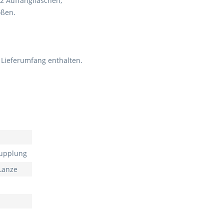
2 Auffangflaschen,
ößen.
m Lieferumfang enthalten.
kupplung
 Lanze