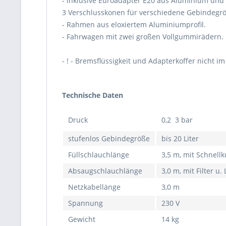
- Inklusive Euroadapter E20 aus Aluminium und 
3 Verschlusskonen für verschiedene Gebindegr
- Rahmen aus eloxiertem Aluminiumprofil.
- Fahrwagen mit zwei großen Vollgummirädern.
- ! - Bremsflüssigkeit und Adapterkoffer nicht i
Technische Daten
Druck
0,2  3 bar
stufenlos Gebindegröße
bis 20 Liter
Füllschlauchlänge
3,5 m, mit Schnell
Absaugschlauchlänge
3,0 m, mit Filter u.
Netzkabellänge
3,0 m
Spannung
230 V
Gewicht
14 kg