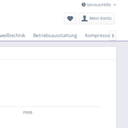
Service/Hilfe
Mein Konto
weißtechnik
Betriebsausstattung
Kompressoren
K

P999