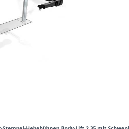
-Stempel-Hebebühnen Body-Lift 2.35 mit Schwe