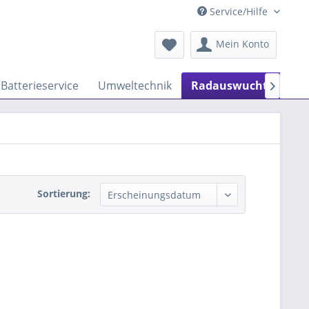
Service/Hilfe
Mein Konto
Batterieservice
Umweltechnik
Radauswuchtmaschi

Sortierung: