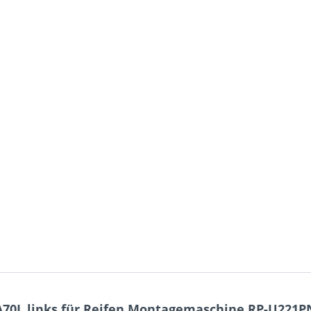
0L links für Reifen Montagemaschine RP-U221PN, 