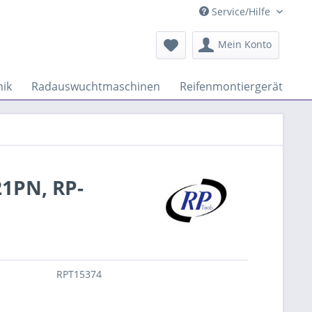
Service/Hilfe
Mein Konto
ik
Radauswuchtmaschinen
Reifenmontiergeräte
21PN, RP-
RPT15374