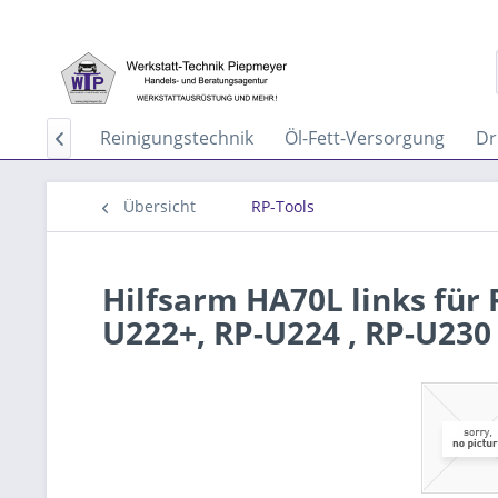
aservice
Reinigungstechnik
Öl-Fett-Versorgung
Dr

Übersicht
RP-Tools
Hilfsarm HA70L links fü
U222+, RP-U224 , RP-U230 .