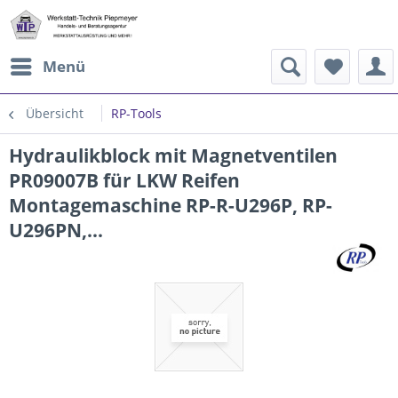
Menü
Übersicht
RP-Tools
Hydraulikblock mit Magnetventilen
PR09007B für LKW Reifen
Montagemaschine RP-R-U296P, RP-
U296PN,...