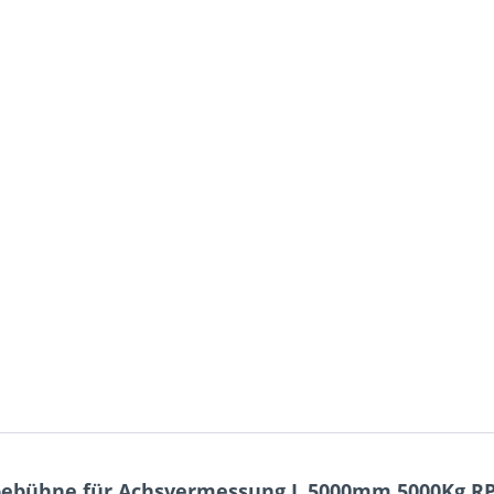
ebühne für Achsvermessung L 5000mm 5000Kg RP