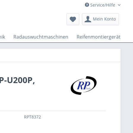
Service/Hilfe
Mein Konto
ik
Radauswuchtmaschinen
Reifenmontiergeräte
P-U200P,
RPT8372