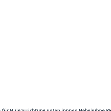
n für Hubvorrichtung unten innnen Hebebühne RP