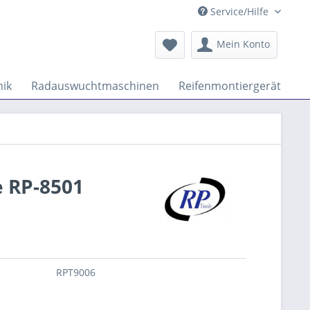
Service/Hilfe
Mein Konto
ik
Radauswuchtmaschinen
Reifenmontiergeräte
 RP-8501
RPT9006