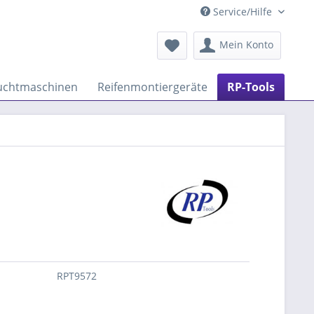
Service/Hilfe
Mein Konto
chtmaschinen
Reifenmontiergeräte
RP-Tools
RPT9572